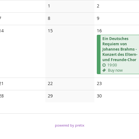
No
No
1
2
events
events
No
No
No
7
8
9
events
events
events
No
No
14
15
16
events
events
Ein Deutsches
Requiem von
Johannes Brahms -
Konzert des Eltern-
und Freunde-Chor
19:00
Buy now
No
No
No
21
22
23
events
events
events
No
No
No
28
29
30
events
events
events
powered by pretix