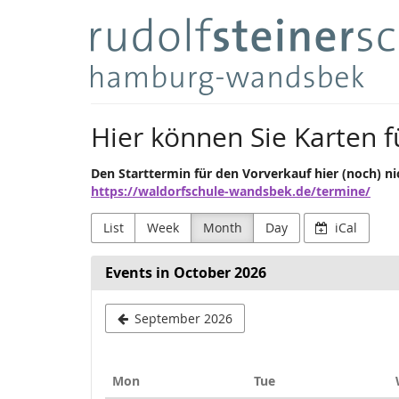
Skip to
Rudolf
main
content
Steiner
Schulverein
Hier können Sie Karten f
Hamburg-
Wandsbek
Den Starttermin für den Vorverkauf hier (noch) n
https://waldorfschule-wandsbek.de/termine/
e.V.
List
Week
Month
Day
iCal
Events in October 2026
September 2026
Monday
Tuesday
Mon
Tue