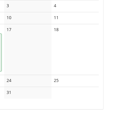
No
No
3
4
events
events
No
No
10
11
events
events
No
No
17
18
events
events
No
No
24
25
events
events
No
31
events