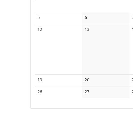
Calendar
No
No
5
6
events
events
No
No
12
13
events
events
No
No
19
20
events
events
No
No
26
27
events
events