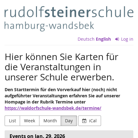
Skip to
Rudolf
main
content
Steiner
Schulverein
Deutsch
English
Log in
Hamburg-
Hier können Sie Karten für
Wandsbek
die Veranstaltungen in
e.V.
unserer Schule erwerben.
Den Starttermin für den Vorverkauf hier (noch) nicht
aufgeführter Veranstaltungen erfahren Sie auf unserer
Hompage in der Rubrik Termine unter
https://waldorfschule-wandsbek.de/termine/
List
Week
Month
Day
iCal
Events on Jan. 29, 2026