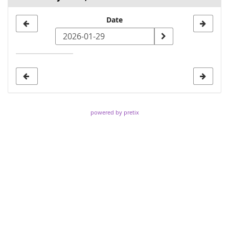
Select
Date
a
date
to
display
powered by pretix